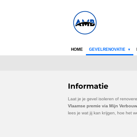
Ga
direct
naar
de
hoofdinhoud
HOME
GEVELRENOVATIE
Informatie
Laat je je gevel isoleren of renove
Vlaamse premie via Mijn Verbou
lees je wat jij kan krijgen, hoe het