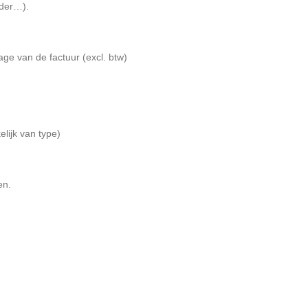
rder…).
 (excl. btw)
n type)
en.