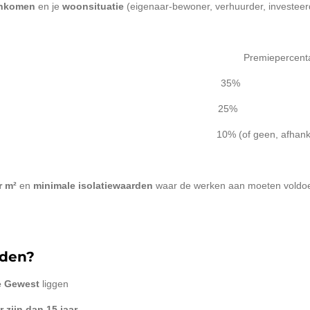
inkomen
en je
woonsituatie
(eigenaar-bewoner, verhuurder, investee
miepercentage van de factuur
nkomensgroep 35%
omensgroep 25%
groep 10% (of geen, afhankelijk va
r m²
en
minimale isolatiewaarden
waar de werken aan moeten voldo
rden?
e Gewest
liggen
 zijn dan 15 jaar