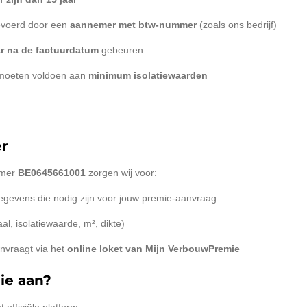
evoerd door een
aannemer met btw-nummer
(zoals ons bedrijf)
ar na de factuurdatum
gebeuren
n moeten voldoen aan
minimum isolatiewaarden
er
mmer
BE0645661001
zorgen wij voor:
 gegevens die nodig zijn voor jouw premie-aanvraag
al, isolatiewaarde, m², dikte)
nvraagt via het
online loket van Mijn VerbouwPremie
ie aan?