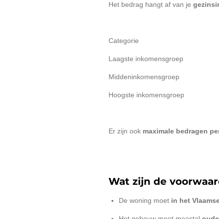
Het bedrag hangt af van je
gezins
Categorie Pre
Laagste i
Middenink
Hoogste inkomens
Er zijn ook
maximale bedragen pe
Wat zijn de voorwaa
De woning moet
in het Vlaams
Het gebouw moet meestal
ouder