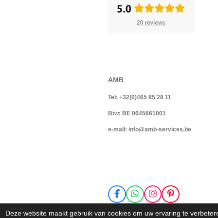
AMB
Tel: +32(0)465 85 28 11
Btw: BE 0645661001
e-mail: info@amb-services.be
F
W
I
P
a
h
n
i
AMB services
opgericht in
c
a
s
n
Deze website maakt gebruik van cookies om uw ervaring te verbetere