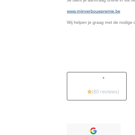
Je dient je aanvraag online in via het
www.mijnverbouwpremie.be
Wij helpen je graag met de nodige 