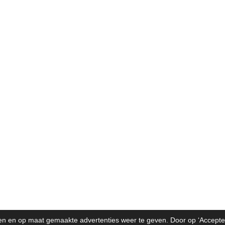
2016
n en op maat gemaakte advertenties weer te geven. Door op ‘Acceptere