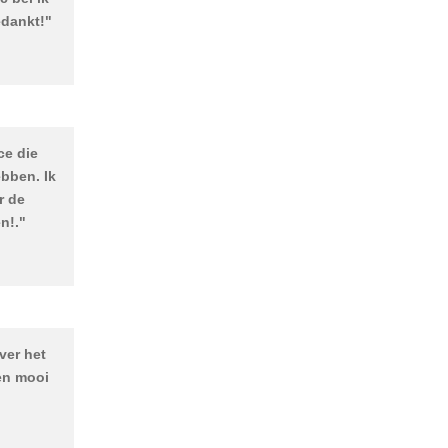
edankt!
"
ce die
ebben. Ik
r de
en!
."
ver het
 en mooi