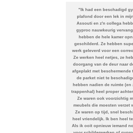
"
Ik had een beschadigd g
plafond door een lek in mij
Assouti en z'n collega heb
gyproc nauwkeurig vervan
hebben de hele kamer op
geschilderd. Ze hebben sup
werk geleverd voor een correct
Ze werken heel netjes, ze he
doorgang van de deur naar d
afgeplakt met beschermende 
de parket niet te beschadig
hebben nadien de ruimte (en 
trappenhal) heel proper achte
Ze waren ook voorzichtig m
meubels die moesten verzet 
Ze waren op tijd, snel besch
heel vriendelijk. Ik ben heel t
Als ik ooit opnieuw iemand n
voor schilderwerken of gypro