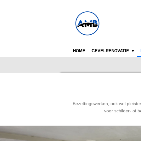
Ga
direct
naar
de
hoofdinhoud
HOME
GEVELRENOVATIE
Bezettingswerken, ook wel pleist
voor schilder- of 