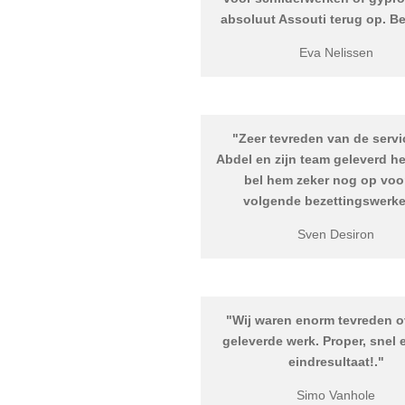
absoluut Assouti terug op. B
Eva Nelissen
"
Zeer tevreden van de servi
Abdel en zijn team geleverd h
bel hem zeker nog op voo
volgende bezettingswerk
Sven Desiron
"
Wij waren enorm tevreden o
geleverde werk. Proper, snel
eindresultaat!
."
Simo Vanhole