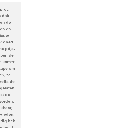
yproc
n dak.
ben de
gen en
nieuw
er goed
e prijs.
bben de
e kamer
tape om
en, ze
zelfs de
rgelaten.
et de
worden.
ikbaar,
evreden.
odig heb
c bel ik